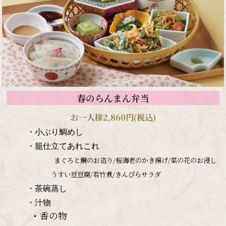
春のらんまん弁当
お一人様2,860円(税込)
・小ぶり鯛めし
・籠仕立てあれこれ
まぐろと鯛のお造り/桜海老のかき揚げ/菜の花のお浸し
うすい豆豆腐/若竹煮/きんぴらサラダ
・茶碗蒸し
・汁物
・香の物