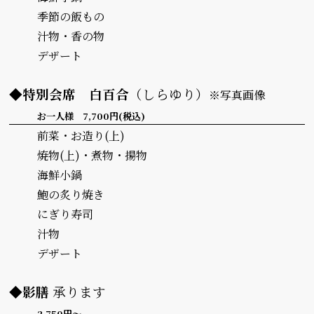
季節の飯もの
汁物・香の物
デザート
◆特別会席
白百合
（しらゆり）
※写真画像
お一人様 7,700円(税込)
前菜・お造り(上)
焼物(上)・煮物・揚物
海鮮小鍋
鮑の炙り焼き
にぎり寿司
汁物
デザート
◆影膳
承ります
2,750円～