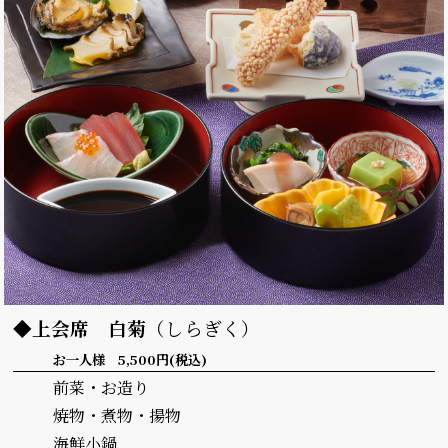
◆上会席
白菊
（しらぎく）
お一人様 5,500円(税込)
前菜・お造り
焼物・煮物・揚物
海鮮小鍋