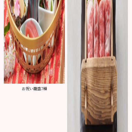
お祝い籠盛7種