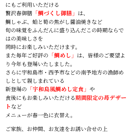
にもご利用いただける
贅沢春御膳
「鯛づくし御膳」
は、
鯛しゃぶ、蛤と筍の焦がし醤油焼きなど
旬の味覚をふんだんに盛り込んだこの時期ならで
はの美味しさを
同時にお楽しみいただけます。
また毎年ご好評の
「鯛めし」
は、皆様のご要望よ
り今年も登場いたしました。
さらに宇和島市・西予市などの南予地方の漁師め
しとして親しまれている
新登場の
「宇和島風鯛めし定食」
や
食後にもお楽しみいただける
期間限定の苺デザー
ト
など
メニューが春一色に衣替え。
ご家族、お仲間、お友達をお誘い合せの上