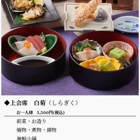
◆上会席
白菊
（しらぎく）
お一人様 5,500円(税込)
前菜・お造り
焼物・煮物・揚物
海鮮小鍋