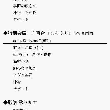
季節の飯もの
汁物・香の物
デザート
◆特別会席
白百合
（しらゆり）
※写真画像
お一人様 7,700円(税込)
前菜・お造り(上)
焼物(上)・煮物・揚物
海鮮小鍋
鮑の炙り焼き
にぎり寿司
汁物
デザート
◆影膳
承ります
2,750円～