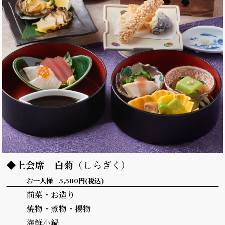
◆上会席
白菊
（しらぎく）
お一人様 5,500円(税込)
前菜・お造り
焼物・煮物・揚物
海鮮小鍋