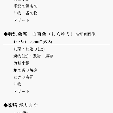
季節の飯もの
汁物・香の物
デザート
◆特別会席
白百合
（しらゆり）
※写真画像
お一人様 7,700円(税込)
前菜・お造り(上)
焼物(上)・煮物・揚物
海鮮小鍋
鮑の炙り焼き
にぎり寿司
汁物
デザート
◆影膳
承ります
2,750円～