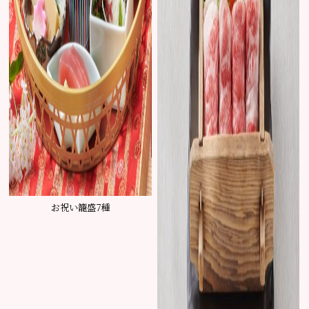
お祝い籠盛7種