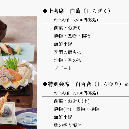
◆上会席
白菊
（しらぎく）
お一人様 5,500円(税込)
前菜・お造り
焼物・煮物・揚物
海鮮小鍋
季節の飯もの
汁物・香の物
デザート
◆特別会席
白百合
（しらゆり）
お一人様 7,700円(税込)
前菜・お造り(上)
焼物(上)・煮物・揚物
海鮮小鍋
鮑の炙り焼き