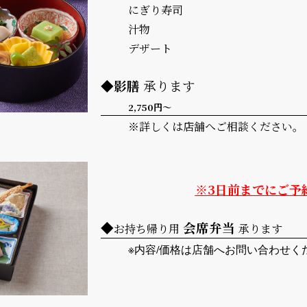
にぎり寿司
汁物
デザート
◆影膳
承ります
2,750円～
※詳しくは店舗へご相談ください。
※3日前までにご予
◆
会席弁当
お持ち帰り用
承ります
※内容/価格は店舗へお問い合わせく