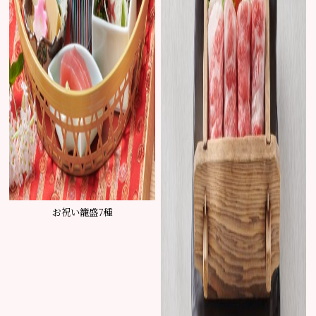
お祝い籠盛7種