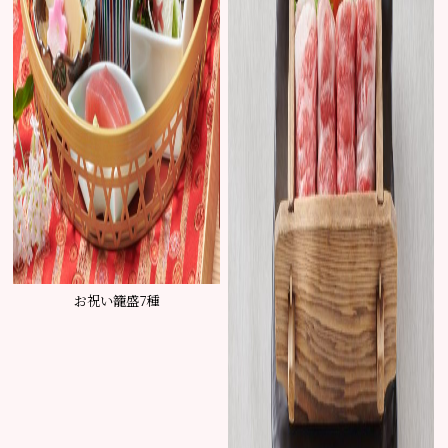
お祝い籠盛7種