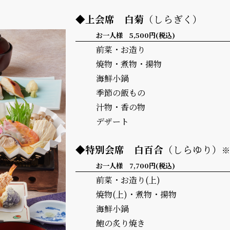
◆上会席
白菊
（しらぎく）
お一人様 5,500円(税込)
前菜・お造り
焼物・煮物・揚物
海鮮小鍋
季節の飯もの
汁物・香の物
デザート
◆特別会席
白百合
（しらゆり）
お一人様 7,700円(税込)
前菜・お造り(上)
焼物(上)・煮物・揚物
海鮮小鍋
鮑の炙り焼き