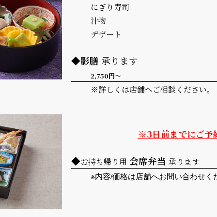
にぎり寿司
汁物
デザート
◆影膳
承ります
2,750円～
※詳しくは店舗へご相談ください。
※3日前までにご予
◆
会席弁当
お持ち帰り用
承ります
※内容/価格は店舗へお問い合わせく