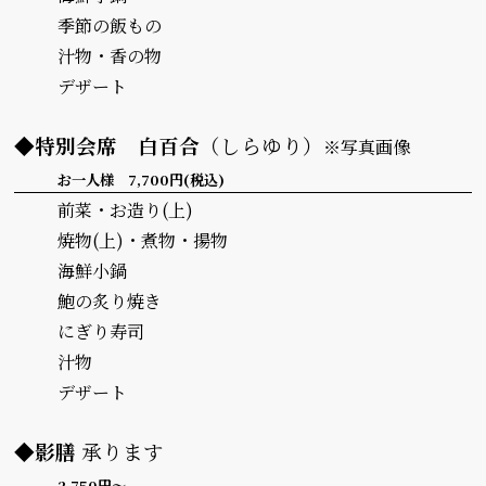
季節の飯もの
汁物・香の物
デザート
◆特別会席
白百合
（しらゆり）
※写真画像
お一人様 7,700円(税込)
前菜・お造り(上)
焼物(上)・煮物・揚物
海鮮小鍋
鮑の炙り焼き
にぎり寿司
汁物
デザート
◆影膳
承ります
2,750円～