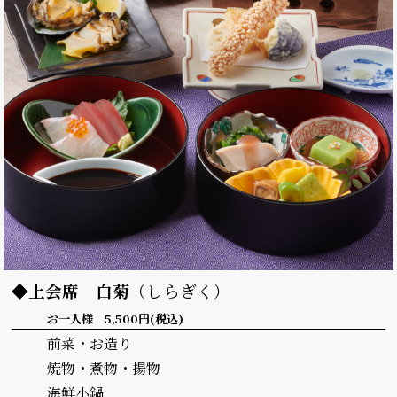
◆上会席
白菊
（しらぎく）
お一人様 5,500円(税込)
前菜・お造り
焼物・煮物・揚物
海鮮小鍋