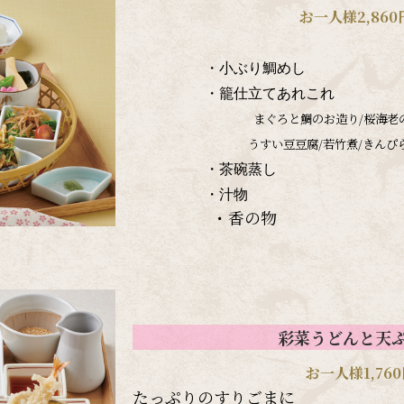
お一人様2,860
・小ぶり鯛めし
・籠仕立てあれこれ
まぐろと鯛のお造り/桜海老
うすい豆豆腐/若竹煮/きんぴ
・茶碗蒸し
・汁物
・香の物
彩菜うどんと天
お一人様1,760
たっぷりのすりごまに