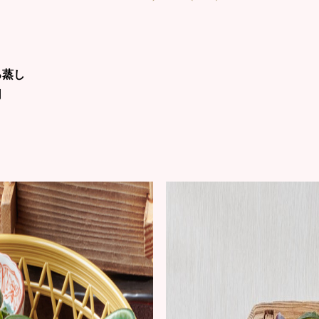
ろ蒸し
司