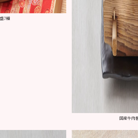
盛7種
国産牛肉