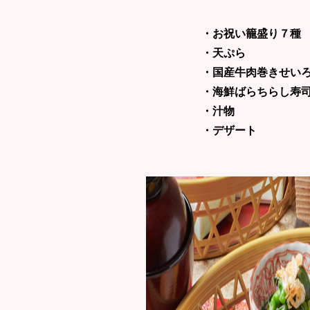
・お祝い籠盛り７種
・天ぷら
・国産牛肉巻きせい
・海鮮ばらちらし寿
・汁物
・デザート