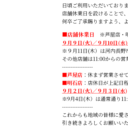
日頃ご利用いただいており
店舗休業日を設けることで
何卒ご了承賜りますよう、
■店舗休業日
※芦屋店・
９月９日(火)／９月10日(水
※９月11日(木）は河内長野
その他店舗は11:00からの
------------------
■
芦屋店
：休まず営業させ
■
明石店
：店休日が上記日
９月２日(火)／９月３日(水
)
※9月4日(木）は通常通り1
------------------
これからも地域の皆様に愛
引き続きよろしくお願いい