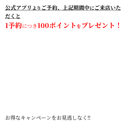
公式アプリ
ご予約
、
上記期間中
ご来店
いた
より
に
だくと
1予約
100ポイント
プレゼント！
につき
を
お得なキャンペーンをお見逃しなく‼