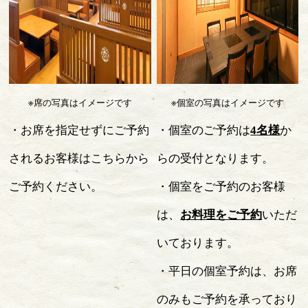
※席の写真はイメージです
※個室の写真はイメージです
・お席を指定せずにご予約
・個室のご予約は
4
名様
か
されるお客様はこちらから
らの受付となります。
ご予約ください。
・個室をご予約のお客様
は、
お料理をご予約
いただ
いております。
・平日の個室予約は、お席
のみもご予約を承っており