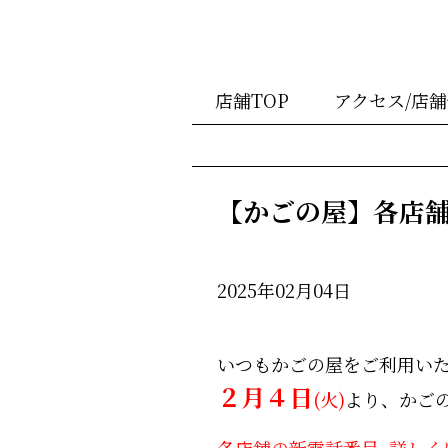
店舗TOP
アクセス/店
【かごの屋】各店
2025年02月04日
いつもかごの屋をご利用い
２月４日
(火)
より、かご
各店舗の新電話番号
詳しく