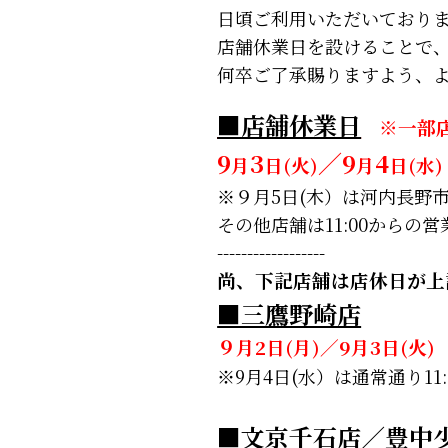
日頃ご利用いただいており
店舗休業日を設けることで
何卒ご了承賜りますよう、
■店舗休業日
※一部
9
3
／9
4
月
日(火)
月
日(水)
※９月5日(木）は河内長野市
その他店舗は11:00からの
------------------
尚、下記店舗は店休日が上
■三鷹野崎店
９月2日(月)／9月3日(火
※9月4日(水）は通常通り1
■文京千石店／豊中