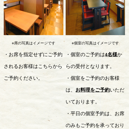
※席の写真はイメージです
※個室の写真はイメージです
・お席を指定せずにご予約
・個室のご予約は
4
名様
か
されるお客様はこちらから
らの受付となります。
ご予約ください。
・個室をご予約のお客様
は、
お料理をご予約
いただ
いております。
・平日の個室予約は、お席
のみもご予約を承っており