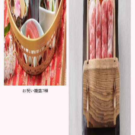
お祝い籠盛7種