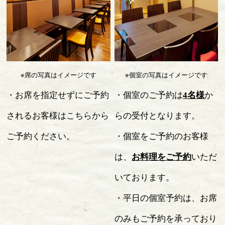
※席の写真はイメージです
※個室の写真はイメージです
・お席を指定せずにご予約
・個室のご予約は
4
名様
か
されるお客様はこちらから
らの受付となります。
ご予約ください。
・個室をご予約のお客様
は、
お料理をご予約
いただ
いております。
・平日の個室予約は、お席
のみもご予約を承っており