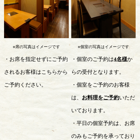
※席の写真はイメージです
※個室の写真はイメージです
・お席を指定せずにご予約
・個室のご予約は
4
名様
か
されるお客様はこちらから
らの受付となります。
ご予約ください。
・個室をご予約のお客様
は、
お料理をご予約
いただ
いております。
・平日の個室予約は、お席
のみもご予約を承っており