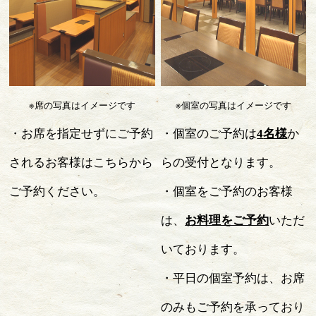
※席の写真はイメージです
※個室の写真はイメージです
・お席を指定せずにご予約
・個室のご予約は
4
名様
か
されるお客様はこちらから
らの受付となります。
ご予約ください。
・個室をご予約のお客様
は、
お料理をご予約
いただ
いております。
・平日の個室予約は、お席
のみもご予約を承っており