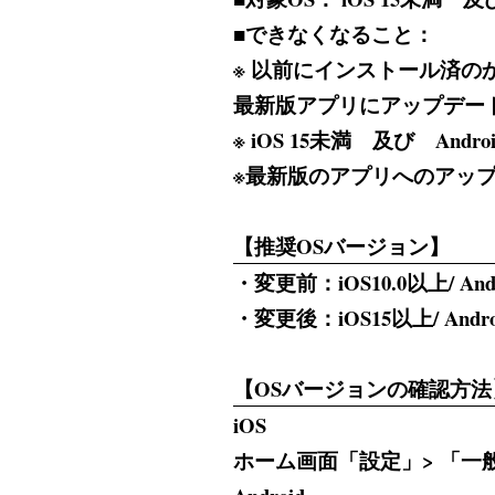
■できなくなること：
※ 以前にインストール済
最新版アプリにアップデー
※ iOS 15未満 及び A
※最新版のアプリへのアッ
【推奨OSバージョン】
・変更前：iOS10.0以上/ Andr
・変更後：iOS15以上/ Andro
【OSバージョンの確認方法
iOS
ホーム画面「設定」> 「一般