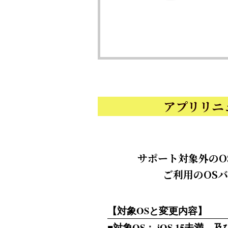
アプリリニ
サポート対象外のO
ご利用のOS
【対象OSと変更内容】
■対象OS： iOS 15未満 及び