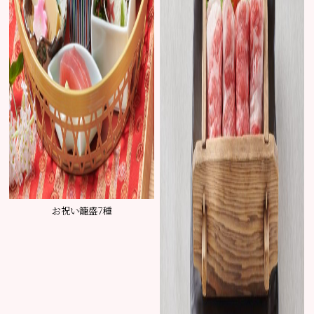
お祝い籠盛7種