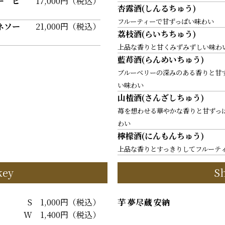
ー ピ
17,000円（税込）
杏露酒(しんるちゅう)
フルーティーで甘ずっぱい味わい
ネソー
21,000円（税込）
荔枝酒(らいちちゅう)
上品な香りと甘くみずみずしい味わ
藍苺酒(らんめいちゅう)
ブルーベリーの深みのある香りと甘
い味わい
山楂酒(さんざしちゅう)
苺を想わせる華やかな香りと甘ずっ
わい
檸檬酒(にんもんちゅう)
上品な香りとすっきりしてフルーテ
key
S
S 1,000円（税込）
芋 夢尽蔵 安納
W 1,400円（税込）