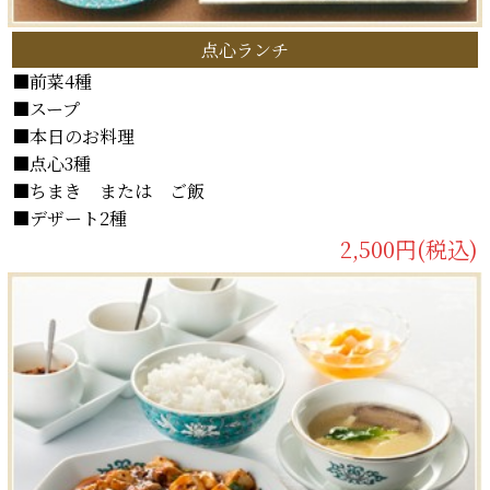
点心ランチ
■前菜4種
■スープ
■本日のお料理
■点心3種
■ちまき または ご飯
■デザート2種
2,500円(税込)