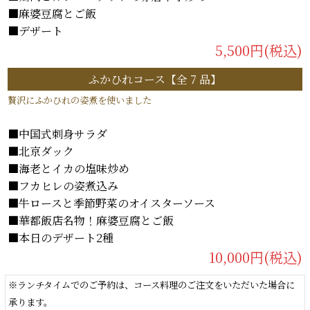
■麻婆豆腐とご飯
■デザート
5,500円(税込)
ふかひれコース【全 7 品】
贅沢にふかひ
れの姿煮を使いました
■中国式刺身サラダ
■北京ダック
■海老とイカの塩味炒め
■フカヒレの姿煮込み
■牛ロースと季節野菜のオイスターソース
■華都飯店名物！麻婆豆腐とご飯
■本日のデザート2種
10,000円(税込)
※ランチタイムでのご予約は、コース料理のご注文をいただいた場合に
承ります。