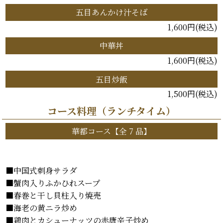
五目あんかけ汁そば
1,600円(税込)
中華丼
1,600円(税込)
五目炒飯
1,500円(税込)
コース料理（ランチタイム）
華都コース【全 7 品】
◆
◆
■中国式刺身サラダ
■蟹肉入りふかひれスープ
■春巻と干し貝柱入り焼売
■海老の黄ニラ炒め
■鶏肉とカシューナッツの赤唐辛子炒め