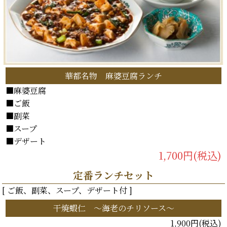
華都名物 麻婆豆腐ランチ
■麻婆豆腐
■ご飯
■副菜
■スープ
■デザート
1,700円(税込)
定番ランチセット
[ ご飯、副菜、スープ、デザート付 ]
干焼蝦仁 ～海老のチリソース～
1,900円(税込)