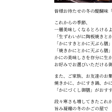
皆様お待たせの冬の醍醐味
これからの季節、
一層美味しくなるとろける
「生ずわいがに陶板焼きと
「かにすきとかに天ぷら膳
「焼きかにとかに天ぷら膳
かにの美味しさを存分に生
お好みでお選びいただける
また、ご家族、お友達のお
焼きかに、かにすき鍋、か
「かにづくし御膳」がおす
段々寒さも増してきたこれ
旨み凝縮の冬のかごの屋で