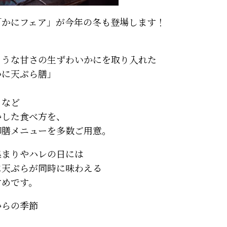
「かにフェア」が今年の冬も登場します！
ような甘さの生ずわいかにを取り入れた
かに天ぷら膳」
」
」など
かした食べ方を、
御膳メニューを多数ご用意。
集まりやハレの日には
に天ぷらが同時に味わえる
すめです。
からの季節