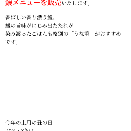
鰻メニューを販売
いたします。
香ばしい香り漂う鰻、
鰻の旨味がにじみ出たたれが
染み渡ったごはんも格別の「うな重」がおすすめ
です。
今年の土用の丑の日
7/24・8/5は