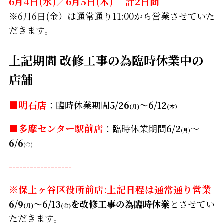
6月4日(水)／6月5日(木) 計2日間
※6月6日(金）は通常通り11:00から営業させていた
だきます。
------------------
上記期間 改修工事の為臨時休業中の
店舗
■明石店
：臨時休業期間
5/26
～6/12
(月)
(木）
■
多摩センター駅前店
：臨時休業期間
6/2
～
(月)
6/6
(金)
------------------
※保土ヶ谷区役所前店
:
上記日程は通常通り営業
6/9
～6/13
を改修工事の為臨時休業
とさせてい
(月)
(金)
ただきます。