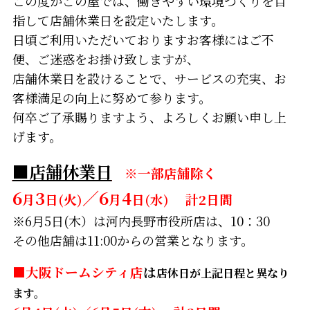
この度かごの屋では、働きやすい環境づくりを目
指して店舗休業日を設定いたします。
日頃ご利用いただいておりますお客様にはご不
便、ご迷惑をお掛け致しますが、
店舗休業日を設けることで、サービスの充実、お
客様満足の向上に努めて参ります。
何卒ご了承賜りますよう、よろしくお願い申し上
げます。
■店舗休業日
※一部店舗除く
6
3
／6
4
月
日(火)
月
日(水)
計2日間
※6月5日(木）は河内長野市役所店は、10：30
その他店舗は11:00からの営業となります。
■
大阪ドームシティ店
は
店休日が上記日程と異なり
ます。