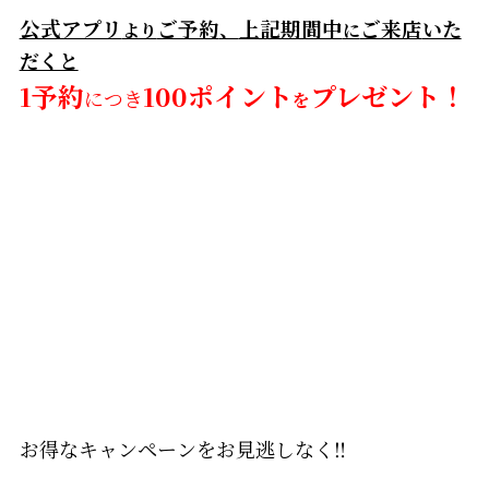
公式アプリ
ご予約
、
上記期間中
ご来店
いた
より
に
だくと
1予約
100ポイント
プレゼント！
につき
を
お得なキャンペーンをお見逃しなく‼