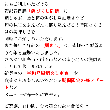
にもご利用いただける
贅沢春御膳
「鯛づくし御膳」
は、
鯛しゃぶ、蛤と筍の焦がし醤油焼きなど
旬の味覚をふんだんに盛り込んだこの時期ならで
はの美味しさを
同時にお楽しみいただけます。
また毎年ご好評の
「鯛めし」
は、皆様のご要望よ
り今年も登場いたしました。
さらに宇和島市・西予市などの南予地方の漁師め
しとして親しまれている
新登場の
「宇和島風鯛めし定食」
や
食後にもお楽しみいただける
期間限定の苺デザー
ト
など
メニューが春一色に衣替え。
ご家族、お仲間、お友達をお誘い合せの上