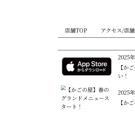
店舗TOP
アクセス/店
2025
【かご
い！
2025
【かご