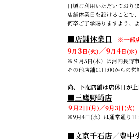
日頃ご利用いただいており
店舗休業日を設けることで
何卒ご了承賜りますよう、
■店舗休業日
※一部
9
3
／9
4
月
日(火)
月
日(水)
※９月5日(木）は河内長野市
その他店舗は11:00からの
------------------
尚、下記店舗は店休日が上
■三鷹野崎店
９月2日(月)／9月3日(火
※9月4日(水）は通常通り1
■文京千石店／豊中