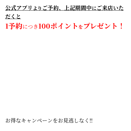
公式アプリ
ご予約
、
上記期間中
ご来店
いた
より
に
だくと
1予約
100ポイント
プレゼント！
につき
を
お得なキャンペーンをお見逃しなく‼