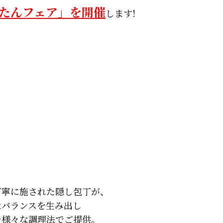
たんフェア」を開催
します!
丁寧に施された隠し包丁が、
なバランスを生み出し
を様々な調理法でご提供。