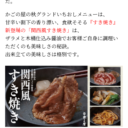
た。
かごの屋の秋グランドいちおしメニューは、
甘辛い割下の香り漂い、食欲そそる
『すき焼き』
新登場の「関西風すき焼き」
は、
ザラメと木桶仕込み醤油でお客様ご自身に調理い
ただくのも美味しさの秘訣。
出来立ての美味しさは格別です。