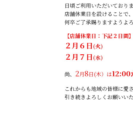
日頃ご利用いただいており
店舗休業日を設けることで
何卒ご了承賜りますようよ
【店舗休業日：下記２日間
２月６日
(火)
２月７日
(水)
2
8
12:0
尚、
月
日(木）は
これからも地域の皆様に愛
引き続きよろしくお願いい