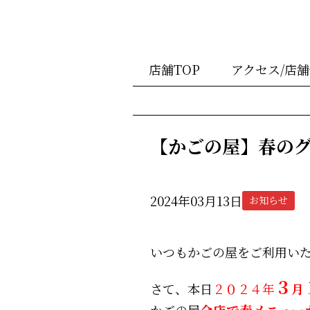
店舗TOP
アクセス/店
【かごの屋】春の
2024年03月13日
お知らせ
いつもかごの屋をご利用い
３
さて、本日
２０２４年
月
かごの屋
全店で春メニュー