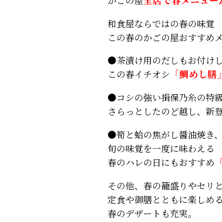
和食屋ならではの春の味覚
この春のかごの屋おすすめ
●茶漬け用のだしもお付けし
この春イチオシ
「鯛めし膳
●コシの強い揖保乃糸の特
さらっとしたのど越し、新
●筍と蛤の焦がし醤油焼き
旬の味覚を一度に味わえる
春のハレの日にもおすすめ
その他、春の籠盛りやセリ
定食や御膳とともに楽しめ
春のデザートも充実。