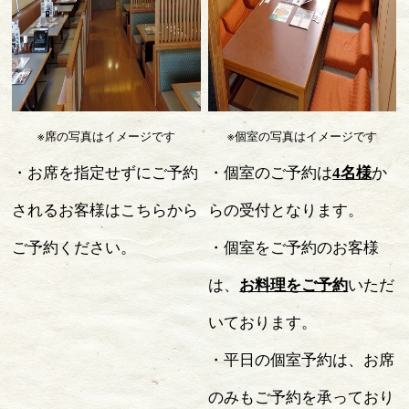
※席の写真はイメージです
※個室の写真はイメージです
・お席を指定せずにご予約
・個室のご予約は
4
名様
か
されるお客様はこちらから
らの受付となります。
ご予約ください。
・個室をご予約のお客様
は、
お料理をご予約
いただ
いております。
・平日の個室予約は、お席
のみもご予約を承っており