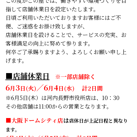
この度かごの屋では、働きやすい環境づくりを目
指して店舗休業日を設定いたします。
日頃ご利用いただいておりますお客様にはご不
便、ご迷惑をお掛け致しますが、
店舗休業日を設けることで、サービスの充実、お
客様満足の向上に努めて参ります。
何卒ご了承賜りますよう、よろしくお願い申し上
げます。
■店舗休業日
※一部店舗除く
6
3
／6
4
月
日(火)
月
日(水)
計2日間
※6月5日(木）は河内長野市役所店は、10：30
その他店舗は11:00からの営業となります。
■
大阪ドームシティ店
は
店休日が上記日程と異なり
ます。