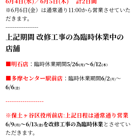
6月4日(水)／6月5日(木) 計2日間
※6月6日(金）は通常通り11:00から営業させていた
だきます。
------------------
上記期間 改修工事の為臨時休業中の
店舗
■明石店
：臨時休業期間
5/26
～6/12
(月)
(木）
■
多摩センター駅前店
：臨時休業期間
6/2
～
(月)
6/6
(金)
------------------
※保土ヶ谷区役所前店
:
上記日程は通常通り営業
6/9
～6/13
を改修工事の為臨時休業
とさせてい
(月)
(金)
ただきます。