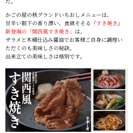
た。
かごの屋の秋グランドいちおしメニューは、
甘辛い割下の香り漂い、食欲そそる
『すき焼き』
新登場の「関西風すき焼き」
は、
ザラメと木桶仕込み醤油でお客様ご自身に調理い
ただくのも美味しさの秘訣。
出来立ての美味しさは格別です。