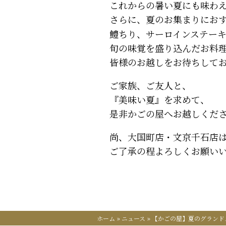
これからの暑い夏にも味わ
さらに、夏のお集まりにお
鱧ちり、サーロインステー
旬の味覚を盛り込んだお料
皆様のお越しをお待ちして
ご家族、ご友人と、
『美味い夏』を求めて、
是非かごの屋へお越しくだ
尚、大国町店・文京千石店
ご了承の程よろしくお願い
ホーム
»
ニュース
»
【かごの屋】夏のグランド