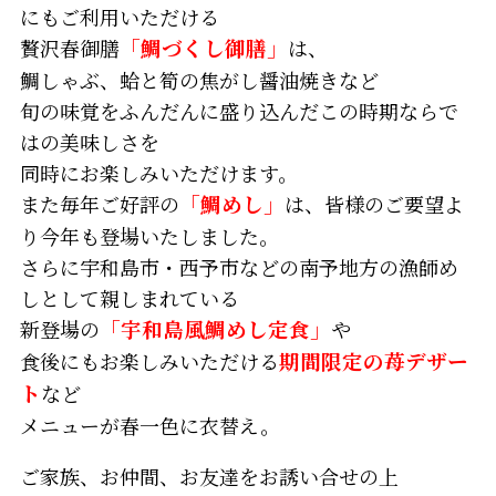
にもご利用いただける
贅沢春御膳
「鯛づくし御膳」
は、
鯛しゃぶ、蛤と筍の焦がし醤油焼きなど
旬の味覚をふんだんに盛り込んだこの時期ならで
はの美味しさを
同時にお楽しみいただけます。
また毎年ご好評の
「鯛めし」
は、皆様のご要望よ
り今年も登場いたしました。
さらに宇和島市・西予市などの南予地方の漁師め
しとして親しまれている
新登場の
「宇和島風鯛めし定食」
や
食後にもお楽しみいただける
期間限定の苺デザー
ト
など
メニューが春一色に衣替え。
ご家族、お仲間、お友達をお誘い合せの上