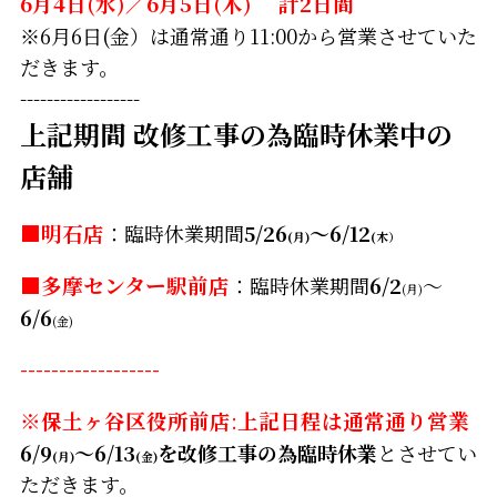
6月4日(水)／6月5日(木) 計2日間
※6月6日(金）は通常通り11:00から営業させていた
だきます。
------------------
上記期間 改修工事の為臨時休業中の
店舗
■明石店
：臨時休業期間
5/26
～6/12
(月)
(木）
■
多摩センター駅前店
：臨時休業期間
6/2
～
(月)
6/6
(金)
------------------
※保土ヶ谷区役所前店
:
上記日程は通常通り営業
6/9
～6/13
を改修工事の為臨時休業
とさせてい
(月)
(金)
ただきます。