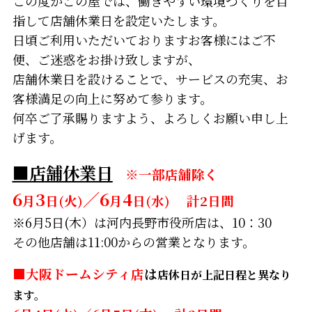
この度かごの屋では、働きやすい環境づくりを目
指して店舗休業日を設定いたします。
日頃ご利用いただいておりますお客様にはご不
便、ご迷惑をお掛け致しますが、
店舗休業日を設けることで、サービスの充実、お
客様満足の向上に努めて参ります。
何卒ご了承賜りますよう、よろしくお願い申し上
げます。
■店舗休業日
※一部店舗除く
6
3
／6
4
月
日(火)
月
日(水)
計2日間
※6月5日(木）は河内長野市役所店は、10：30
その他店舗は11:00からの営業となります。
■
大阪ドームシティ店
は
店休日が上記日程と異なり
ます。