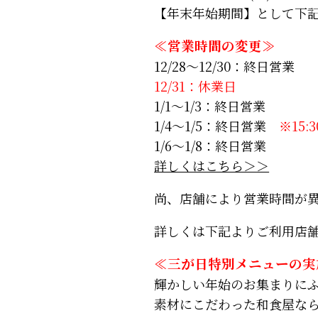
【年末年始期間】として下
≪営業時間の変更≫
12/28～12/30：終日営業
12/31：休業日
1/1～1/3：終日営業
1/4～1/5：終日営業
※15:
1/6～1/8：終日営業
詳しくはこちら＞＞
尚、店舗により営業時間が
詳しくは下記よりご利用店
≪三が日特別メニューの実
輝かしい年始のお集まりに
素材にこだわった和食屋な