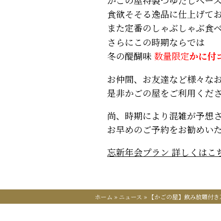
食欲そそる逸品に仕上げて
また定番のしゃぶしゃぶ食
さらにこの時期ならでは
冬の醍醐味
数量限定
かに付
お仲間、お友達など様々な
是非かごの屋をご利用くだ
尚、時期により混雑が予想
お早めのご予約をお勧めい
忘新年会プラン 詳しくはこ
ホーム
»
ニュース
»
【かごの屋】飲み放題付き