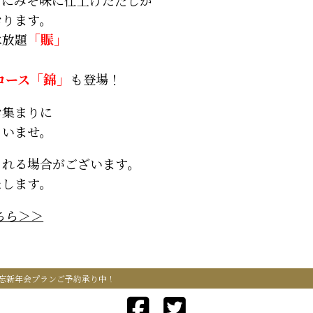
おります。
べ放題
「賑」
コース
「錦」
も
登場！
お集まりに
さいませ。
される場合がございます。
たします。
ちら＞＞
忘新年会プランご予約承り中！