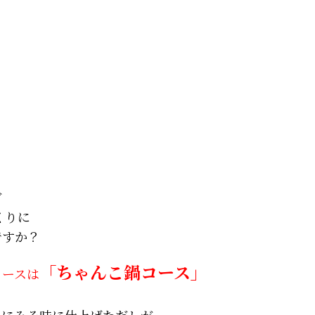
ど
くりに
ですか？
「ちゃんこ鍋コース」
コースは
スにみそ味に仕上げただしが