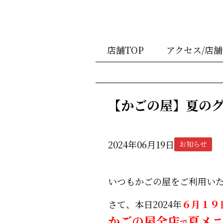
店舗TOP
アクセス/店
【かごの屋】夏の
2024年06月19日
お知らせ
いつもかごの屋をご利用い
さて、本日2024年
６月１９
かごの屋全店
夏メ
で