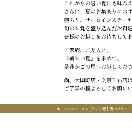
これからの暑い夏にも味わ
さらに、夏のお集まりにお
鱧ちり、サーロインステー
旬の味覚を盛り込んだお料
皆様のお越しをお待ちして
ご家族、ご友人と、
『美味い夏』を求めて、
是非かごの屋へお越しくだ
尚、大国町店・文京千石店
ご了承の程よろしくお願い
ホーム
»
ニュース
»
【かごの屋】夏のグランド