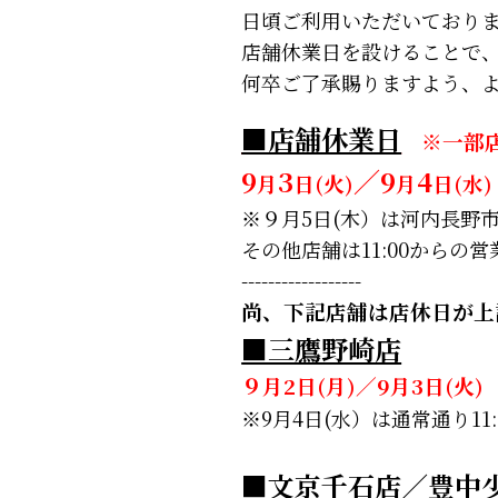
日頃ご利用いただいており
店舗休業日を設けることで
何卒ご了承賜りますよう、
■店舗休業日
※一部
9
3
／9
4
月
日(火)
月
日(水)
※９月5日(木）は河内長野市
その他店舗は11:00からの
------------------
尚、下記店舗は店休日が上
■三鷹野崎店
９月2日(月)／9月3日(火
※9月4日(水）は通常通り1
■文京千石店／豊中